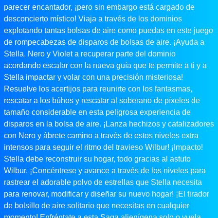
parecer encantador, ¡pero sin embargo está cargado de
desconcierto místico! Viaja a través de los dominios
explotando tantas bolsas de aire como puedas en este juego
de rompecabezas de disparos de bolsas de aire. ¡Ayuda a
Stella, Nero y Violet a recuperar parte del dominio
acordando escalar con la nueva guía que te permite a ti y a
Stella impactar y volar con una precisión misteriosa!
Resuelve los acertijos para reunirte con los fantasmas,
rescatar a los búhos y rescatar al soberano de píxeles de
tamaño considerable en esta peligrosa experiencia de
disparos en la bolsa de aire. ¡Lanza hechizos y catalizadores
con Nero y ábrete camino a través de estos niveles extra
intensos para seguir el ritmo del travieso Wilbur! ¡Impacto!
Stella debe reconstruir su hogar, todo gracias al astuto
Wilbur. ¡Concéntrese y avance a través de los niveles para
rastrear el adorable polvo de estrellas que Stella necesita
para renovar, modificar y diseñar su nuevo hogar! ¡El tirador
de bolsillo de aire solitario que necesitas en cualquier
momento! Enfréntate a esta Saga alienígena solo o vuela