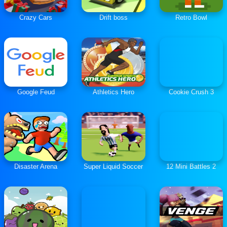
Crazy Cars
Drift boss
Retro Bowl
Google Feud
Athletics Hero
Cookie Crush 3
Disaster Arena
Super Liquid Soccer
12 Mini Battles 2