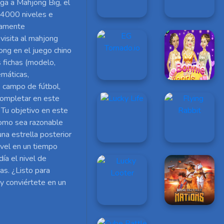
ga a Mahjong Big, el
4000 niveles e
icamente
visita al mahjong
ong en el juego chino
 fichas (modelo,
emáticas,
campo de fútbol, ​​
 completar en este
 Tu objetivo en este
como sea razonable
una estrella posterior
nivel en un tiempo
ía el nivel de
as. ¿Listo para
y conviértete en un