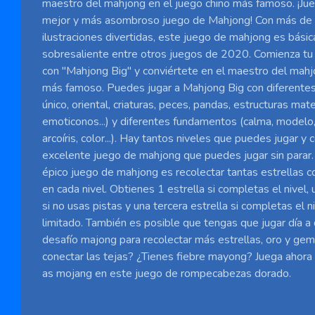
maestro del mahjong en el juego chino más famoso. ¡Jue
mejor y más asombroso juego de Mahjong! Con más de 
ilustraciones divertidas, este juego de mahjong es bás
sobresaliente entre otros juegos de 2020. Comienza tu 
con "Mahjong Big" y conviértete en el maestro del mahj
más famoso. Puedes jugar a Mahjong Big con diferentes
único, oriental, criaturas, peces, pandas, estructuras mat
emoticonos...) y diferentes fundamentos (calma, modelo, 
arcoíris, color...). Hay tantos niveles que puedes jugar y
excelente juego de mahjong que puedes jugar sin parar.
épico juego de mahjong es recolectar tantas estrellas 
en cada nivel. Obtienes 1 estrella si completas el nivel, 
si no usas pistas y una tercera estrella si completas el 
limitado. También es posible que tengas que jugar día a d
desafío majong para recolectar más estrellas, oro y gem
conectar las tejas? ¿Tienes fiebre mayong? Juega ahora 
as mojang en este juego de rompecabezas dorado.