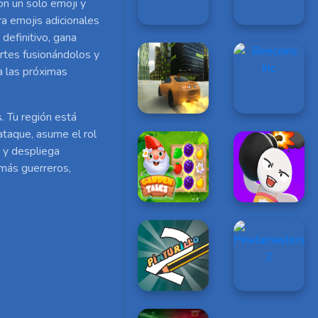
on un solo emoji y
a emojis adicionales
definitivo, gana
rtes fusionándolos y
a las próximas
. Tu región está
ataque, asume el rol
 y despliega
 más guerreros,