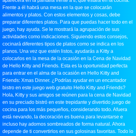
aparecerá en la pantalla frente a ti, que estará en la cocina.
Frente a él habrá una mesa en la que se colocarán
alimentos y platos. Con estos elementos y cosas, debe
preparar diferentes platos. Para que puedas hacer todo en el
juego, hay ayuda. Se le mostrará la agrupación de sus
actividades como indicaciones. Siguiendo estos consejos,
cocinará diferentes tipos de platos como se indica en los
planos. Una vez que estén listos, ayudarás a Kitty a
colocarlos en la mesa de la ocasión en la Cena de Navidad
de Hello Kitty and Friends. Esta es la oportunidad perfecta
para entrar en el alma de la ocasión en Hello Kitty and
Friends: Xmas Dinner. ¿Podrías ayudar en un encantador
bistro en este juego web gratuito Hello Kitty and Friends?
Hola, Kitty y sus amigos se reúnen para la cena de Navidad
en su preciado bistró en este trepidante y divertido juego de
cocina para los más pequeños, considerando todo. Afuera
está nevando, la decoración es buena para levantarse e
incluso hay adornos sombreados de forma natural. Ahora
depende de ti convertirlos en sus golosinas favoritas. Todo lo