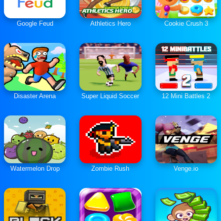
Google Feud
Athletics Hero
Cookie Crush 3
Disaster Arena
Super Liquid Soccer
12 Mini Battles 2
Watermelon Drop
Zombie Rush
Venge.io