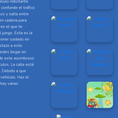
hículo rebotante
 confunde el tráfico
los y salta entre
 en cadena para
 en el que te
l juego. Esta es la
tener cuidado en
stazo a este
uedes llegar en
 de este asombroso
ulos. La calle está
. Debido a que
vehículo. Haz el
 hay varias