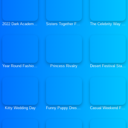
2022 Dark Academia to Egirl Dress up
Sisters Together Forever
The Celebrity Way Of Life
Year Round Fashionista: Curly
Princess Rivalry
Desert Festival Stay Home
Kitty Wedding Day
Funny Puppy Dress Up
Casual Weekend Fashionistas