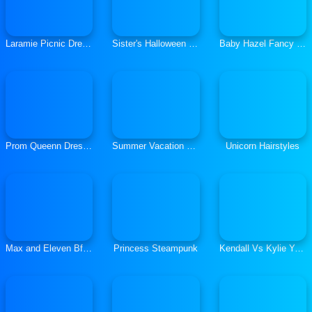
Laramie Picnic Dressup
Sister's Halloween Dresses
Baby Hazel Fancy Dress
Prom Queenn Dress Up
Summer Vacation Dress Up
Unicorn Hairstyles
Max and Eleven Bff Strange Dressup
Princess Steampunk
Kendall Vs Kylie Yeezy Edition