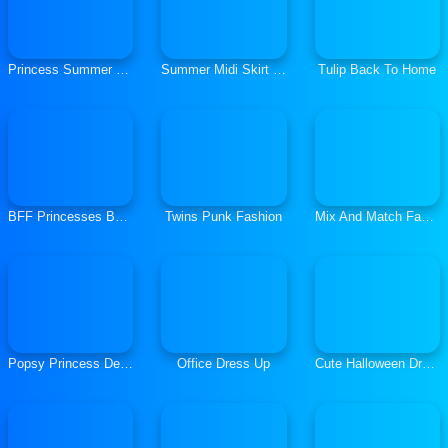
Princess Summer Fashion
Summer Midi Skirt Fashion
Tulip Back To Home
BFF Princesses Back to School
Twins Punk Fashion
Mix And Match Fashion
Popsy Princess Delicious Fashion
Office Dress Up
Cute Halloween Dress Up