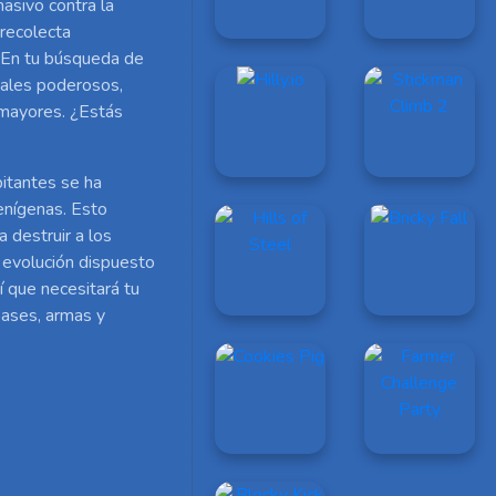
asivo contra la
 recolecta
. En tu búsqueda de
males poderosos,
 mayores. ¿Estás
bitantes se ha
enígenas. Esto
 destruir a los
n evolución dispuesto
í que necesitará tu
ases, armas y