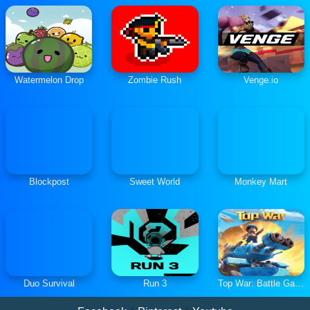
Watermelon Drop
Zombie Rush
Venge.io
Blockpost
Sweet World
Monkey Mart
Duo Survival
Run 3
Top War: Battle Game