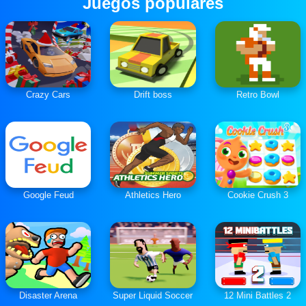
Juegos populares
Crazy Cars
Drift boss
Retro Bowl
Google Feud
Athletics Hero
Cookie Crush 3
Disaster Arena
Super Liquid Soccer
12 Mini Battles 2