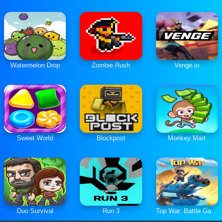
Watermelon Drop
Zombie Rush
Venge.io
Sweet World
Blockpost
Monkey Mart
Duo Survival
Run 3
Top War: Battle Game