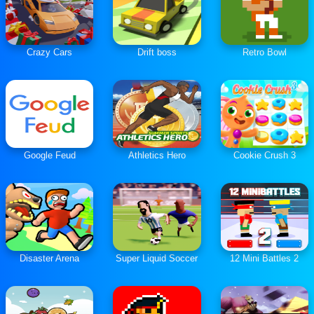
Crazy Cars
Drift boss
Retro Bowl
Google Feud
Athletics Hero
Cookie Crush 3
Disaster Arena
Super Liquid Soccer
12 Mini Battles 2