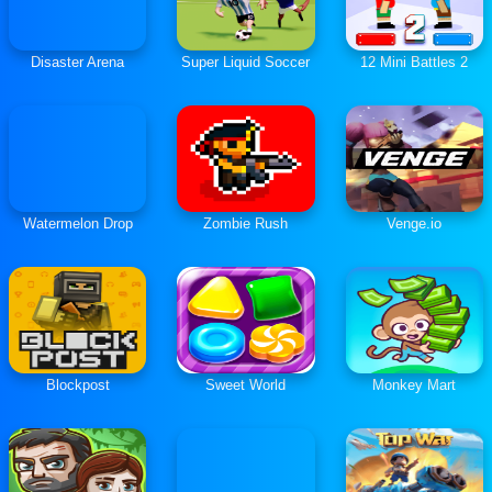
Disaster Arena
Super Liquid Soccer
12 Mini Battles 2
Watermelon Drop
Zombie Rush
Venge.io
Blockpost
Sweet World
Monkey Mart