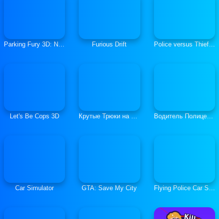
Parking Fury 3D: Night Thief
Furious Drift
Police versus Thief Hot Pursuit
Let's Be Cops 3D
Крутые Трюки на Полицейских Автомобилях 3Д
Водитель Полицейских Машин: Трюки
Car Simulator
GTA: Save My City
Flying Police Car Simulator