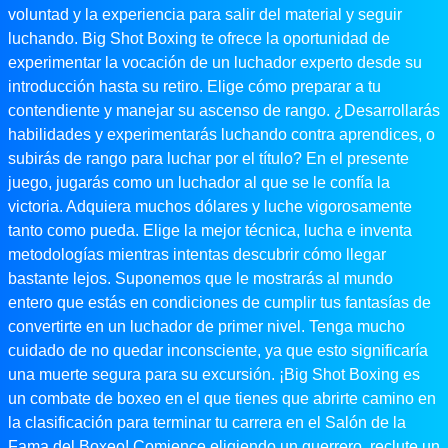
voluntad y la experiencia para salir del material y seguir
luchando. Big Shot Boxing te ofrece la oportunidad de
experimentar la vocación de un luchador experto desde su
introducción hasta su retiro. Elige cómo preparar a tu
contendiente y manejar su ascenso de rango. ¿Desarrollarás
habilidades y experimentarás luchando contra aprendices, o
subirás de rango para luchar por el título? En el presente
juego, jugarás como un luchador al que se le confía la
victoria. Adquiera muchos dólares y luche vigorosamente
tanto como pueda. Elige la mejor técnica, lucha e inventa
metodologías mientras intentas descubrir cómo llegar
bastante lejos. Suponemos que le mostrarás al mundo
entero que estás en condiciones de cumplir tus fantasías de
convertirte en un luchador de primer nivel. Tenga mucho
cuidado de no quedar inconsciente, ya que esto significaría
una muerte segura para su excursión. ¡Big Shot Boxing es
un combate de boxeo en el que tienes que abrirte camino en
la clasificación para terminar tu carrera en el Salón de la
Fama del Boxeo! Comience eligiendo un guerrero, reclute un