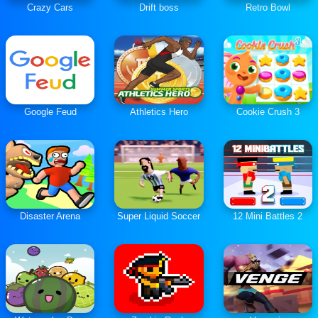
Crazy Cars
Drift boss
Retro Bowl
Google Feud
Athletics Hero
Cookie Crush 3
Disaster Arena
Super Liquid Soccer
12 Mini Battles 2