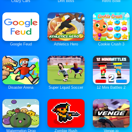
Crazy Cars
Drift boss
Retro Bowl
Google Feud
Athletics Hero
Cookie Crush 3
Disaster Arena
Super Liquid Soccer
12 Mini Battles 2
Watermelon Drop
Zombie Rush
Venge.io