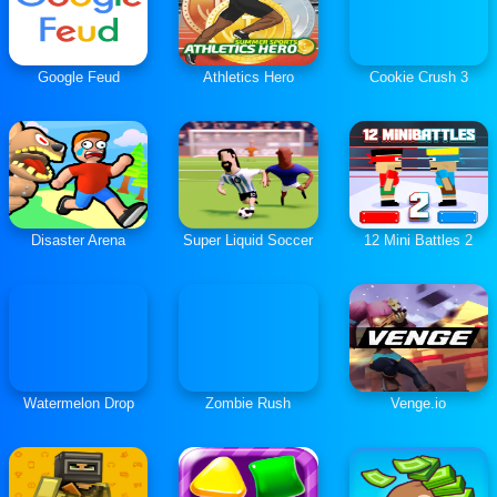
Google Feud
Athletics Hero
Cookie Crush 3
Disaster Arena
Super Liquid Soccer
12 Mini Battles 2
Watermelon Drop
Zombie Rush
Venge.io